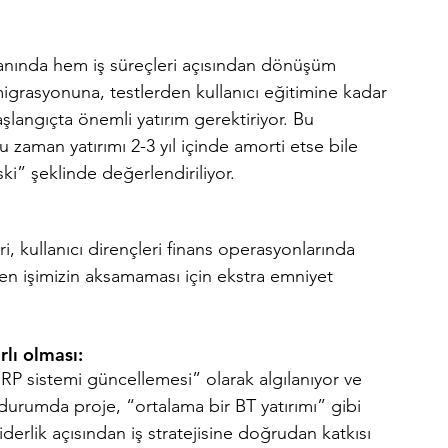
nında hem iş süreçleri açısından dönüşüm 
migrasyonuna, testlerden kullanıcı eğitimine kadar 
langıçta önemli yatırım gerektiriyor. Bu 
zaman yatırımı 2-3 yıl içinde amorti etse bile 
ski” şeklinde değerlendiriliyor.
eri, kullanıcı dirençleri finans operasyonlarında 
en işimizin aksamaması için ekstra emniyet 	
rlı olması:
“ERP sistemi güncellemesi” olarak algılanıyor ve 
urumda proje, “ortalama bir BT yatırımı” gibi 
liderlik açısından iş stratejisine doğrudan katkısı 