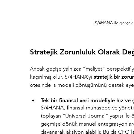
S/4HANA ile gerçek z
Stratejik Zorunluluk Olarak D
Ancak geçişe yalnızca “maliyet” perspektifiy
kaçırılmış olur. S/4HANA’yı 
stratejik bir zoru
ötesinde iş modeli dönüşümünü destekleyen
Tek bir finansal veri modeliyle hız ve ş
S/4HANA, finansal muhasebe ve yönetim
toplayan “Universal Journal” yapısı ile 
geçmişe dönük manuel entegrasyonlara d
dayanarak aksiyon alabilir. Bu da CFO’lar