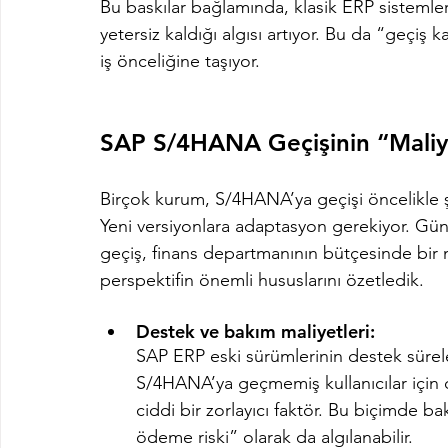
Bu baskılar bağlamında, klasik ERP sistemleri
yetersiz kaldığı algısı artıyor. Bu da “geçiş k
iş önceliğine taşıyor.
SAP S/4HANA Geçişinin “Maliye
Birçok kurum, S/4HANA’ya geçişi öncelikle şö
Yeni versiyonlara adaptasyon gerekiyor. Gün
geçiş, finans departmanının bütçesinde bir ma
perspektifin önemli hususlarını özetledik.
Destek ve bakım maliyetleri:
SAP ERP eski sürümlerinin destek sürele
S/4HANA’ya geçmemiş kullanıcılar için d
ciddi bir zorlayıcı faktör. Bu biçimde b
ödeme riski” olarak da algılanabilir.