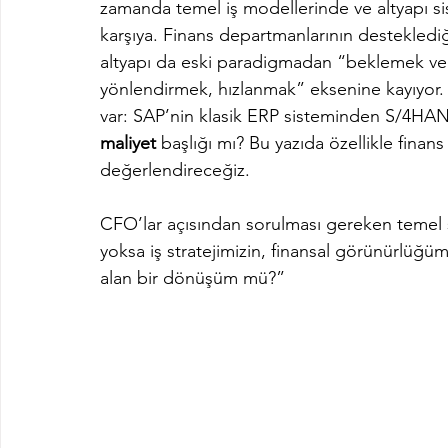
zamanda temel iş modellerinde ve altyapı s
karşıya. Finans departmanlarının desteklediği 
altyapı da eski paradigmadan “beklemek v
yönlendirmek, hızlanmak” eksenine kayıyor.
var: SAP’nin klasik ERP sisteminden S/4HANA
maliyet
 başlığı mı? Bu yazıda özellikle fina
değerlendireceğiz.  
CFO’lar açısından sorulması gereken temel s
yoksa iş stratejimizin, finansal görünürlü
alan bir dönüşüm mü?”