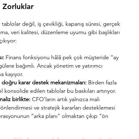
Zorluklar
blolar değil, iş çevikliği, kapanış süresi, gerçek 
ma, veri kalitesi, düzenleme uyumu gibi başlıkları 
çıkıyor:
ı:
 Finans fonksiyonu hâlâ pek çok müşteride “ay 
gülere bağımlı. Ancak yönetim ve yatırımcı 
a kayıyor. 
e doğru karar destek mekanizmaları:
 Birden fazla 
 konsolide edilen tablolar bu baskıları artırıyor. 
aliz birlikte:
 CFO’ların artık yalnızca mali 
önlendirmesi ve stratejik kararları desteklemesi 
perasyonunun “arka planı” olmaktan çıkıp “ön 