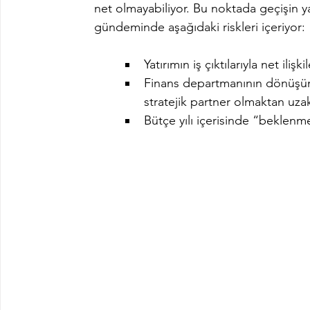
net olmayabiliyor. Bu noktada geçişin ya
gündeminde aşağıdaki riskleri içeriyor:
Yatırımın iş çıktılarıyla net iliş
Finans departmanının dönüşüm
stratejik partner olmaktan uza
Bütçe yılı içerisinde “beklenm