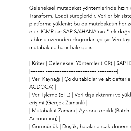
Geleneksel mutabakat yöntemlerinde hızın 
Transform, Load) süreçleridir. Veriler bir sis
platforma yüklenir; bu da mutabakatın her
olur. ICMR ise SAP S/4HANA'nın "tek doğru
tablosu üzerinden doğrudan çalışır. Veri taş
mutabakata hazır hale gelir.
| Kriter | Geleneksel Yöntemler (ICR) | SAP 
|--------|-----------------------------|-----------|
| Veri Kaynağı | Çoklu tablolar ve alt defterl
ACDOCA) |
| Veri İşleme (ETL) | Veri dışa aktarımı ve yü
erişimi (Gerçek Zamanlı) |
| Mutabakat Zamanı | Ay sonu odaklı (Batch P
Accounting) |
| Görünürlük | Düşük; hatalar ancak dönem s