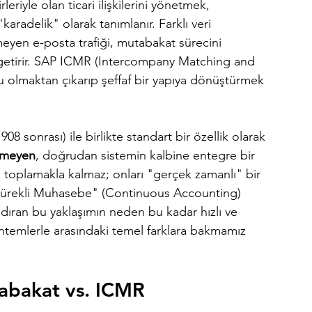
rleriyle olan ticari ilişkilerini yönetmek, 
aradelik" olarak tanımlanır. Farklı veri 
meyen e-posta trafiği, mutabakat sürecini 
 getirir. SAP ICMR (Intercompany Matching and 
u olmaktan çıkarıp şeffaf bir yapıya dönüştürmek 
onrası) ile birlikte standart bir özellik olarak 
irmeyen
, doğrudan sistemin kalbine entegre bir 
e toplamakla kalmaz; onları "gerçek zamanlı" bir 
Sürekli Muhasebe" (Continuous Accounting) 
aldıran bu yaklaşımın neden bu kadar hızlı ve 
temlerle arasındaki temel farklara bakmamız 
tabakat vs. ICMR