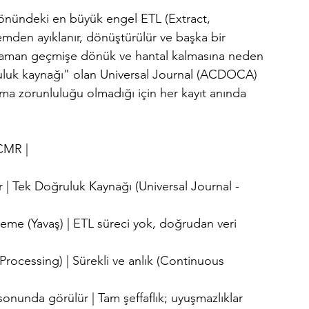
önündeki en büyük engel ETL (Extract, 
temden ayıklanır, dönüştürülür ve başka bir 
 zaman geçmişe dönük ve hantal kalmasına neden 
luk kaynağı" olan Universal Journal (ACDOCA) 
ıma zorunluluğu olmadığı için her kayıt anında 
ICMR |
er | Tek Doğruluk Kaynağı (Universal Journal - 
kleme (Yavaş) | ETL süreci yok, doğrudan veri 
rocessing) | Sürekli ve anlık (Continuous 
onunda görülür | Tam şeffaflık; uyuşmazlıklar 