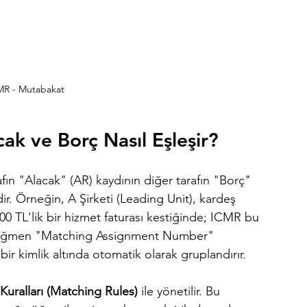
MR - Mutabakat
cak ve Borç Nasıl Eşleşir?
rafın "Alacak" (AR) kaydının diğer tarafın "Borç" 
ir. Örneğin, A Şirketi (Leading Unit), kardeş 
000 TL'lik bir hizmet faturası kestiğinde; ICMR bu 
ına rağmen "Matching Assignment Number" 
ir kimlik altında otomatik olarak gruplandırır.
Kuralları (Matching Rules)
 ile yönetilir. Bu 