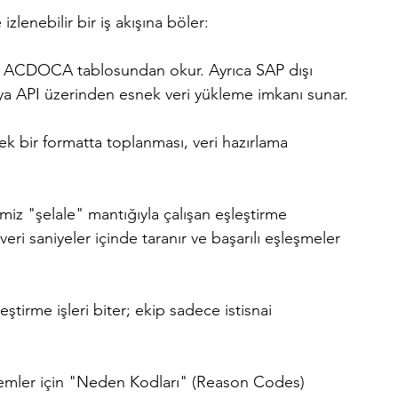
zlenebilir bir iş akışına böler:
an ACDOCA tablosundan okur. Ayrıca SAP dışı 
eya API üzerinden esnek veri yükleme imkanı sunar.
 tek bir formatta toplanması, veri hazırlama 
miz "şelale" mantığıyla çalışan eşleştirme 
 veri saniyeler içinde taranır ve başarılı eşleşmeler 
ştirme işleri biter; ekip sadece istisnai 
emler için "Neden Kodları" (Reason Codes) 