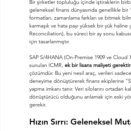
Bir şirketler topluluğu içinde iştiraklerin birbi
geleneksel finans dünyasında genellikle bir "k
formatları, zamanlama farkları ve bitmek bil
karmaşık ve hata payı yüksek bir yük haline
Reconciliation), bu süreci bir ay sonu kabus
için tasarlanmıştır.
SAP S/4HANA (On-Premise 1909 ve Cloud 1908 s
sunulan ICMR, 
ek bir lisans maliyeti gerekt
çözümdür. Bu yeni nesil araç, verileri sadec
deneyime dönüştürerek finans ekiplerine "
yapma imkanı tanır. Veri silolarını ortadan k
dönüştürücü olduğunu anlamak için eski yön
gerekir.
Hızın Sırrı: Geleneksel Mu