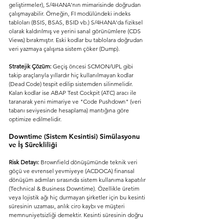
geliştirmeler), S/4HANA'nın mimarisinde doğrudan 
çalışmayabilir. Örneğin, FI modülündeki indeks 
tabloları (BSIS, BSAS, BSID vb.) S/4HANA'da fiziksel 
olarak kaldırılmış ve yerini sanal görünümlere (CDS 
Views) bırakmıştır. Eski kodlar bu tablolara doğrudan 
veri yazmaya çalışırsa sistem çöker (Dump).
Stratejik Çözüm:
 Geçiş öncesi SCMON/UPL gibi 
takip araçlarıyla yıllardır hiç kullanılmayan kodlar 
(Dead Code) tespit edilip sistemden silinmelidir. 
Kalan kodlar ise ABAP Test Cockpit (ATC) aracı ile 
taranarak yeni mimariye ve "Code Pushdown" (veri 
tabanı seviyesinde hesaplama) mantığına göre 
optimize edilmelidir.
Downtime (Sistem Kesintisi) Simülasyonu 
ve İş Sürekliliği
Risk Detayı:
 Brownfield dönüşümünde teknik veri 
göçü ve evrensel yevmiyeye (ACDOCA) finansal 
dönüşüm adımları sırasında sistem kullanıma kapatılır 
(Technical & Business Downtime). Özellikle üretim 
veya lojistik ağı hiç durmayan şirketler için bu kesinti 
süresinin uzaması, anlık ciro kaybı ve müşteri 
memnuniyetsizliği demektir. Kesinti süresinin doğru 