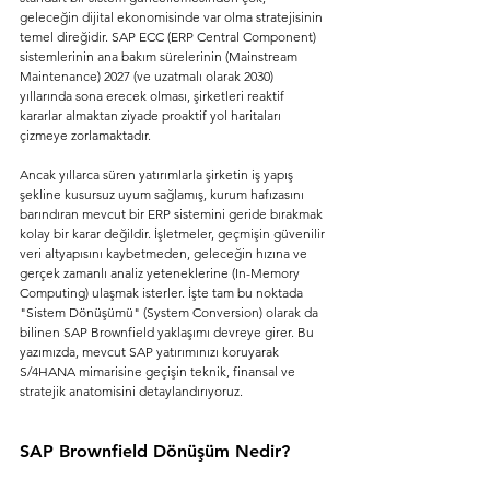
geleceğin dijital ekonomisinde var olma stratejisinin 
temel direğidir. SAP ECC (ERP Central Component) 
sistemlerinin ana bakım sürelerinin (Mainstream 
Maintenance) 2027 (ve uzatmalı olarak 2030) 
yıllarında sona erecek olması, şirketleri reaktif 
kararlar almaktan ziyade proaktif yol haritaları 
çizmeye zorlamaktadır.
Ancak yıllarca süren yatırımlarla şirketin iş yapış 
şekline kusursuz uyum sağlamış, kurum hafızasını 
barındıran mevcut bir ERP sistemini geride bırakmak 
kolay bir karar değildir. İşletmeler, geçmişin güvenilir 
veri altyapısını kaybetmeden, geleceğin hızına ve 
gerçek zamanlı analiz yeteneklerine (In-Memory 
Computing) ulaşmak isterler. İşte tam bu noktada 
"Sistem Dönüşümü" (System Conversion) olarak da 
bilinen SAP Brownfield yaklaşımı devreye girer. Bu 
yazımızda, mevcut SAP yatırımınızı koruyarak 
S/4HANA mimarisine geçişin teknik, finansal ve 
stratejik anatomisini detaylandırıyoruz.
SAP Brownfield Dönüşüm Nedir?