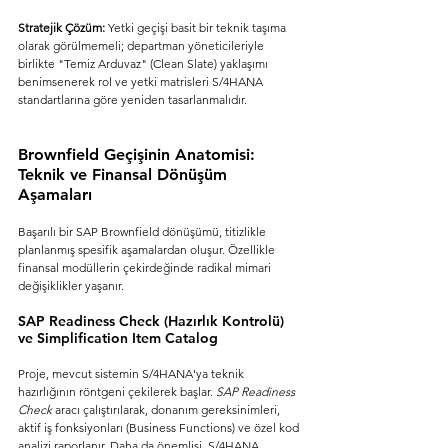
Stratejik Çözüm:
 Yetki geçişi basit bir teknik taşıma 
olarak görülmemeli; departman yöneticileriyle 
birlikte "Temiz Arduvaz" (Clean Slate) yaklaşımı 
benimsenerek rol ve yetki matrisleri S/4HANA 
standartlarına göre yeniden tasarlanmalıdır.
Brownfield Geçişinin Anatomisi: 
Teknik ve Finansal Dönüşüm 
Aşamaları
Başarılı bir SAP Brownfield dönüşümü, titizlikle 
planlanmış spesifik aşamalardan oluşur. Özellikle 
finansal modüllerin çekirdeğinde radikal mimari 
değişiklikler yaşanır.
SAP Readiness Check (Hazırlık Kontrolü) 
ve Simplification Item Catalog
Proje, mevcut sistemin S/4HANA'ya teknik 
hazırlığının röntgeni çekilerek başlar. 
SAP Readiness 
Check
 aracı çalıştırılarak, donanım gereksinimleri, 
aktif iş fonksiyonları (Business Functions) ve özel kod 
analizi raporlanır. Daha da önemlisi, S/4HANA 