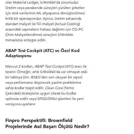
olan Material Ledger, S/4HANA'da zorunludur. 
Üretim veya perakende süreçleri yürüten şirketler 
için stok verilerinin ML altyapısına dönüştürülmesi 
kritik bir operasyondur. Ayrıca, üretim sahasında 
standart maliyet ile fiili maliyet (Actual Costing) 
arasındaki sapmaların hatasız dağıtımı için CO-PC 
(Ürün Maliyetlendirme) süreçleri S/4HANA 
mimarisine entegre edilir.
ABAP Test Cockpit (ATC) ve Özel Kod 
Adaptasyonu
Mevcut Z-kodları, 
ABAP Test Cockpit
 (ATC) aracı ile 
taranır. Örneğin; artık S/4HANA'da var olmayan eski 
bir tabloya (örn. BSEG'den veri okuyan bir rapor) 
veya performansı düşürecek yazılım pratiklerine 
sahip kodlar tespit edilir. 
Clean Core
 (Temiz 
Çekirdek) stratejisine uygun olarak bu kodlar 
optimize edilir veya SPDD/SPAU işlemleri ile yeni 
versiyona uyarlanır.
Finpro Perspektifi: Brownfield 
Projelerinde Asıl Başarı Ölçütü Nedir?