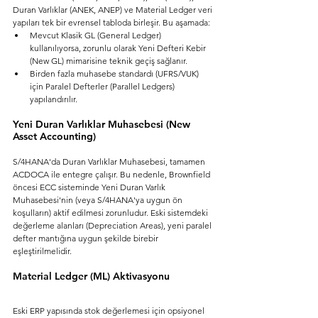
Duran Varlıklar (ANEK, ANEP) ve Material Ledger veri 
yapıları tek bir evrensel tabloda birleşir. Bu aşamada:
Mevcut Klasik GL (General Ledger) 
kullanılıyorsa, zorunlu olarak Yeni Defteri Kebir 
(New GL) mimarisine teknik geçiş sağlanır.
Birden fazla muhasebe standardı (UFRS/VUK) 
için Paralel Defterler (Parallel Ledgers) 
yapılandırılır.
Yeni Duran Varlıklar Muhasebesi (New 
Asset Accounting)
S/4HANA'da Duran Varlıklar Muhasebesi, tamamen 
ACDOCA ile entegre çalışır. Bu nedenle, Brownfield 
öncesi ECC sisteminde Yeni Duran Varlık 
Muhasebesi'nin (veya S/4HANA'ya uygun ön 
koşulların) aktif edilmesi zorunludur. Eski sistemdeki 
değerleme alanları (Depreciation Areas), yeni paralel 
defter mantığına uygun şekilde birebir 
eşleştirilmelidir.
Material Ledger (ML) Aktivasyonu
Eski ERP yapısında stok değerlemesi için opsiyonel 