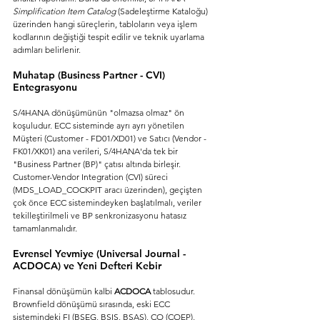
Simplification Item Catalog
 (Sadeleştirme Kataloğu) 
üzerinden hangi süreçlerin, tabloların veya işlem 
kodlarının değiştiği tespit edilir ve teknik uyarlama 
adımları belirlenir.
Muhatap (Business Partner - CVI) 
Entegrasyonu
S/4HANA dönüşümünün "olmazsa olmaz" ön 
koşuludur. ECC sisteminde ayrı ayrı yönetilen 
Müşteri (Customer - FD01/XD01) ve Satıcı (Vendor - 
FK01/XK01) ana verileri, S/4HANA'da tek bir 
"Business Partner (BP)" çatısı altında birleşir. 
Customer-Vendor Integration (CVI) süreci 
(MDS_LOAD_COCKPIT aracı üzerinden), geçişten 
çok önce ECC sistemindeyken başlatılmalı, veriler 
tekilleştirilmeli ve BP senkronizasyonu hatasız 
tamamlanmalıdır.
Evrensel Yevmiye (Universal Journal - 
ACDOCA) ve Yeni Defteri Kebir
Finansal dönüşümün kalbi 
ACDOCA
 tablosudur. 
Brownfield dönüşümü sırasında, eski ECC 
sistemindeki FI (BSEG, BSIS, BSAS), CO (COEP), 