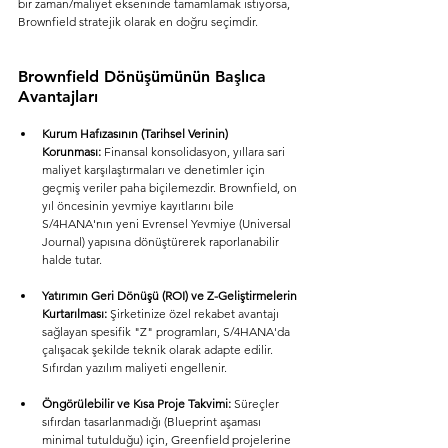
bir zaman/maliyet ekseninde tamamlamak istiyorsa, 
Brownfield stratejik olarak en doğru seçimdir.
Brownfield Dönüşümünün Başlıca 
Avantajları
Kurum Hafızasının (Tarihsel Verinin) 
Korunması:
 Finansal konsolidasyon, yıllara sari 
maliyet karşılaştırmaları ve denetimler için 
geçmiş veriler paha biçilemezdir. Brownfield, on 
yıl öncesinin yevmiye kayıtlarını bile 
S/4HANA'nın yeni Evrensel Yevmiye (Universal 
Journal) yapısına dönüştürerek raporlanabilir 
halde tutar.
Yatırımın Geri Dönüşü (ROI) ve Z-Geliştirmelerin 
Kurtarılması:
 Şirketinize özel rekabet avantajı 
sağlayan spesifik "Z" programları, S/4HANA'da 
çalışacak şekilde teknik olarak adapte edilir. 
Sıfırdan yazılım maliyeti engellenir.
Öngörülebilir ve Kısa Proje Takvimi:
 Süreçler 
sıfırdan tasarlanmadığı (Blueprint aşaması 
minimal tutulduğu) için, Greenfield projelerine 