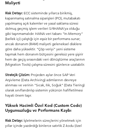
Maliyeti
Risk Detayı:
 ECC sisteminde yıllarca birikmiş, 
kapanmamış satınalma siparişleri (PO), mutabakatı 
yapılmamış açık kalemler ve yasal saklama süresi 
dolmuş geçmiş işlem verileri S/4HANA'ya olduğu 
gibi taşınmamalıdır. HANA veri tabanı "In-Memory" 
(bellek içi) çalıştığı için eşsiz bir performans sunar; 
ancak donanım (RAM) maliyeti geleneksel disklere 
göre daha yüksektir. "Çöp veriyi" yeni sisteme 
taşımak hem donanım bütçesini gereksiz yere şişirir 
hem de geçiş sırasındaki veri dönüştürme araçlarının 
(Migration Tools) çalışma süresini günlerce uzatabilir.
Stratejik Çözüm:
 Projeden aylar önce SAP Veri 
Arşivleme (Data Archiving) adımlarının devreye 
alınması ve verinin "Sıcak, Ilık, Soğuk" (Data Tiering) 
olarak sınıflandırılıp sistemin yükünün hafifletilmesi 
hayati önem taşır.
Yüksek Hacimli Özel Kod (Custom Code) 
Uygunsuzluğu ve Performans Kaybı
Risk Detayı:
 İşletmelerin süreçlerini yönetmek için 
yıllar içinde yazdırdığı binlerce satırlık Z-kodu (özel 