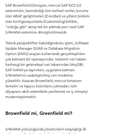
SAP Brownfield Dönüşüm, mevcut SAP ECC 6.0 
sisteminizin, barındırdığı tüm tarihsel veriler, kuruma 
özel ABAP geliştirmeleri (Z-kodları) ve yılların birikimi 
olan konfigürasyonlarla (Customizing) birlikte, 
"olduğu gibi" alınıp tek bir adımda yeni nesil SAP 
S/4HANA sistemine dönüştürülmesidir.
Teknik perspektiften bakıldığında bu işlem, Software 
Update Manager (SUM) ve Database Migration 
Option (DMO) araçları kullanılarak gerçekleştirilen 
çok katmanlı bir operasyondur. Sistemin veri tabanı 
herhangi bir geleneksel veri tabanından (AnyDB) 
SAP HANA'ya taşınırken, uygulama katmanı 
S/4HANA'nın sadeleştirilmiş veri modeline 
yükseltilir. Kısacası Brownfield, mevcut binanızın 
temelini ve taşıyıcı kolonlarını yıkmadan, tüm 
altyapısını akıllı sistemlerle yenilemek ve iç mimariyi 
modernleştirmektir.
Brownfield mi, Greenfield mi?
S/4HANA yolculuğunda yöneticilerin karşılaştığı ilk 