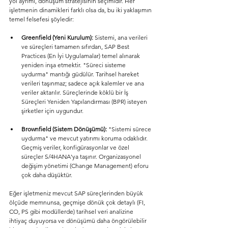
yol ayrımı, dönüşüm stratejisinin seçimidir. Her 
işletmenin dinamikleri farklı olsa da, bu iki yaklaşımın 
temel felsefesi şöyledir:
Greenfield (Yeni Kurulum):
 Sistemi, ana verileri 
ve süreçleri tamamen sıfırdan, SAP Best 
Practices (En İyi Uygulamalar) temel alınarak 
yeniden inşa etmektir. "Süreci sisteme 
uydurma" mantığı güdülür. Tarihsel hareket 
verileri taşınmaz; sadece açık kalemler ve ana 
veriler aktarılır. Süreçlerinde köklü bir İş 
Süreçleri Yeniden Yapılandırması (BPR) isteyen 
şirketler için uygundur.
Brownfield (Sistem Dönüşümü):
 "Sistemi sürece 
uydurma" ve mevcut yatırımı koruma odaklıdır. 
Geçmiş veriler, konfigürasyonlar ve özel 
süreçler S/4HANA'ya taşınır. Organizasyonel 
değişim yönetimi (Change Management) eforu 
çok daha düşüktür.
Eğer işletmeniz mevcut SAP süreçlerinden büyük 
ölçüde memnunsa, geçmişe dönük çok detaylı (FI, 
CO, PS gibi modüllerde) tarihsel veri analizine 
ihtiyaç duyuyorsa ve dönüşümü daha öngörülebilir 