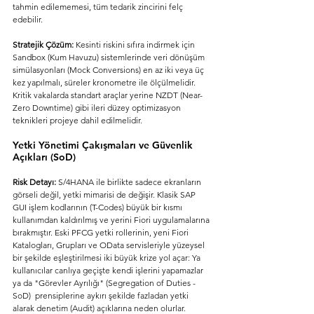
tahmin edilememesi, tüm tedarik zincirini felç 
edebilir.
Stratejik Çözüm:
 Kesinti riskini sıfıra indirmek için 
Sandbox (Kum Havuzu) sistemlerinde veri dönüşüm 
simülasyonları (Mock Conversions) en az iki veya üç 
kez yapılmalı, süreler kronometre ile ölçülmelidir. 
Kritik vakalarda standart araçlar yerine NZDT (Near-
Zero Downtime) gibi ileri düzey optimizasyon 
teknikleri projeye dahil edilmelidir.
Yetki Yönetimi Çakışmaları ve Güvenlik 
Açıkları (SoD)
Risk Detayı:
 S/4HANA ile birlikte sadece ekranların 
görseli değil, yetki mimarisi de değişir. Klasik SAP 
GUI işlem kodlarının (T-Codes) büyük bir kısmı 
kullanımdan kaldırılmış ve yerini Fiori uygulamalarına 
bırakmıştır. Eski PFCG yetki rollerinin, yeni Fiori 
Katalogları, Grupları ve OData servisleriyle yüzeysel 
bir şekilde eşleştirilmesi iki büyük krize yol açar: Ya 
kullanıcılar canlıya geçişte kendi işlerini yapamazlar 
ya da "Görevler Ayrılığı" (Segregation of Duties - 
SoD)  prensiplerine aykırı şekilde fazladan yetki 
alarak denetim (Audit) açıklarına neden olurlar.