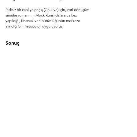
Risksiz bir canlıya geçiş (Go-Live) için, veri dönüşüm 
simülasyonlarının (Mock Runs) defalarca kez 
yapıldığı, finansal veri bütünlüğünün merkeze 
alındığı bir metodoloji uyguluyoruz.
Sonuç
SAP S/4HANA Brownfield Dönüşümü, geçmişte 
yaptığınız yatırımlara ve kurumsal hafızanıza saygı 
duyarken, sizi dijital ekonominin gerektirdiği gerçek 
zamanlı veri işleme gücüne kavuşturan en güvenilir 
köprüdür. Hazırlık aşamasından CVI 
senkronizasyonuna, özel kod uyarlamasından 
finansal veri dönüşümüne kadar her adım, derin bir 
uzmanlık ve disiplin gerektirir.
Şirketinizin ECC sisteminin bu dönüşüme ne kadar 
hazır olduğunu görmek, veri kalitenizi analiz etmek 
ve risksiz bir S/4HANA geçiş yol haritası oluşturmak 
için zaman daralıyor. Geçmişin değerlerini koruyarak 
geleceğin teknolojisine adım atmak için doğru 
stratejiyi bugünden inşa etmelisiniz.