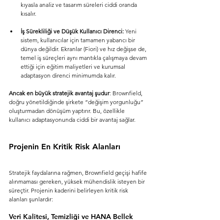
kıyasla analiz ve tasarım süreleri ciddi oranda 
kısalır.
İş Sürekliliği ve Düşük Kullanıcı Direnci:
 Yeni 
sistem, kullanıcılar için tamamen yabancı bir 
dünya değildir. Ekranlar (Fiori) ve hız değişse de, 
temel iş süreçleri aynı mantıkla çalışmaya devam 
ettiği için eğitim maliyetleri ve kurumsal 
adaptasyon direnci minimumda kalır.
Ancak en büyük stratejik avantaj şudur
: Brownfield, 
doğru yönetildiğinde şirkete “değişim yorgunluğu” 
oluşturmadan dönüşüm yaptırır. Bu, özellikle 
kullanıcı adaptasyonunda ciddi bir avantaj sağlar.
Projenin En Kritik Risk Alanları
Stratejik faydalarına rağmen, Brownfield geçişi hafife 
alınmaması gereken, yüksek mühendislik isteyen bir 
süreçtir. Projenin kaderini belirleyen kritik risk 
alanları şunlardır:
Veri Kalitesi, Temizliği ve HANA Bellek 