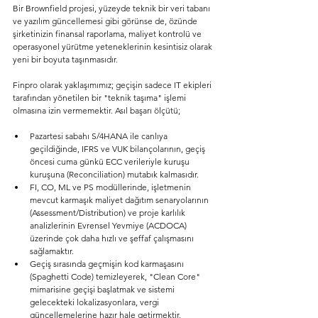
Bir Brownfield projesi, yüzeyde teknik bir veri tabanı 
ve yazılım güncellemesi gibi görünse de, özünde 
şirketinizin finansal raporlama, maliyet kontrolü ve 
operasyonel yürütme yeteneklerinin kesintisiz olarak 
yeni bir boyuta taşınmasıdır.
Finpro olarak yaklaşımımız; geçişin sadece IT ekipleri 
tarafından yönetilen bir "teknik taşıma" işlemi 
olmasına izin vermemektir. Asıl başarı ölçütü;
Pazartesi sabahı S/4HANA ile canlıya 
geçildiğinde, IFRS ve VUK bilançolarının, geçiş 
öncesi cuma günkü ECC verileriyle kuruşu 
kuruşuna (Reconciliation) mutabık kalmasıdır.
FI, CO, ML ve PS modüllerinde, işletmenin 
mevcut karmaşık maliyet dağıtım senaryolarının 
(Assessment/Distribution) ve proje karlılık 
analizlerinin Evrensel Yevmiye (ACDOCA) 
üzerinde çok daha hızlı ve şeffaf çalışmasını 
sağlamaktır.
Geçiş sırasında geçmişin kod karmaşasını 
(Spaghetti Code) temizleyerek, "Clean Core" 
mimarisine geçişi başlatmak ve sistemi 
gelecekteki lokalizasyonlara, vergi 
güncellemelerine hazır hale getirmektir.