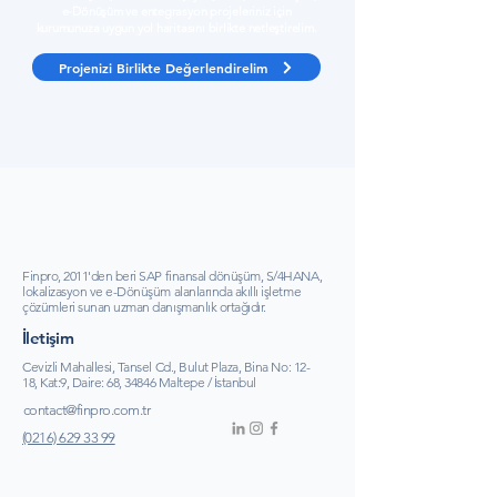
e-Dönüşüm ve entegrasyon projeleriniz için
kurumunuza uygun yol haritasını birlikte netleştirelim.
Projenizi Birlikte Değerlendirelim
Finpro, 2011'den beri SAP finansal dönüşüm, S/4HANA,
lokalizasyon ve e-Dönüşüm alanlarında akıllı işletme
çözümleri sunan uzman danışmanlık ortağıdır.
İletişim
Cevizli Mahallesi, Tansel Cd., Bulut Plaza, Bina No: 12-
18, Kat:9, Daire: 68, 34846 Maltepe / İstanbul
contact@finpro.com.tr
(0216) 629 33 99