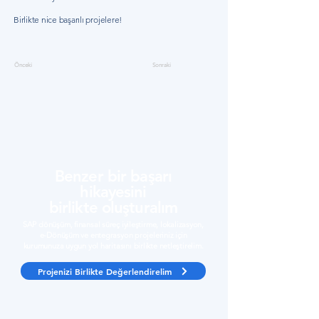
Birlikte nice başarılı projelere!
Önceki
Sonraki
Benzer bir başarı
hikayesini
birlikte oluşturalım
SAP dönüşüm, finansal süreç iyileştirme, lokalizasyon,
e-Dönüşüm ve entegrasyon projeleriniz için
kurumunuza uygun yol haritasını birlikte netleştirelim.
Projenizi Birlikte Değerlendirelim