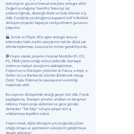
teknolojinin gücünü finansal süreçlere entegre ettik!
Değerli iş ortağımız TeamPro Teknoloji üst
yükleniciliğinde, Abalıoğlu Balık ve Gıda Ürünleri A.Ş.
(ABL Foods)'de yürüttüğümüz kapsamlı SAP S/4HANA
dönüşüm projesini başarıyla canlıya almanın gururunu
yaşıyoruz.
🏭 Zorluk ve Ölçek: 20'yi aşkın entegre tesis ve
birbirinden farklı üretim süreçlerinin tek bir dijital çatı
altında toplanması, kusursuz bir mimari gerektiriyordu.
🔵 Finpro olarak, projenin Finansal Modüller (FI, CO,
PS, TRM) çözüm ortağı rolünü üstlendik. Karmaşık
üretim ve maliyet süreçlerini sadeleştirirken,
Finpro’nun e-Dönüşüm çözümleri (e-Fatura, e-Arşiv, e-
Defter vb.) ve Bankacılık ürünleri (Elektronik Hesap
Özeti, Toplu Ödeme) ile operasyonel verimliliği
maksimize ettik.
Bu vizyoner dönüşümde emeği geçen tüm ABL Foods
paydaşlarına, Teampro yönetici ortakları ve danışman
ekibine, Finpro proje ekibimize ve gece gündüz
demeden "Tek Ekip" ruhuyla çalışan tüm iş
ortaklarımıza teşekkür ederiz.
Finpro olarak, dijital dönüşüm yolculuğunda çözüm
ortağı olmaya ve işletmelerin süreçlerini geliştirmeye
devam ediyoruz!