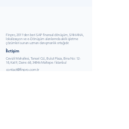
Finpro, 2011'den beri SAP finansal dönüşüm, S/4HANA,
lokalizasyon ve e-Dönüşüm alanlarında akıllı işletme
çözümleri sunan uzman danışmanlık ortağıdır.
İletişim
Cevizli Mahallesi, Tansel Cd., Bulut Plaza, Bina No: 12-
18, Kat:9, Daire: 68, 34846 Maltepe / İstanbul
contact@finpro.com.tr
(0216) 629 33 99
Kurumsal
Hakkımızda
Referanslar
Başarı Hikayeleri
FinBlog