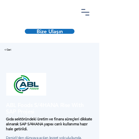
Bize Ulaşın
< Geri
ABL Foods S/4HANA Rise With
SAP Projesi
Gıda sektöründeki üretim ve finans süreçleri dikkate
alınarak SAP S/4HANA yapısı canlı kullanıma hazır
hale getirildi.
Denizli’den dünyaya açılan lezzet yolculuğunda,