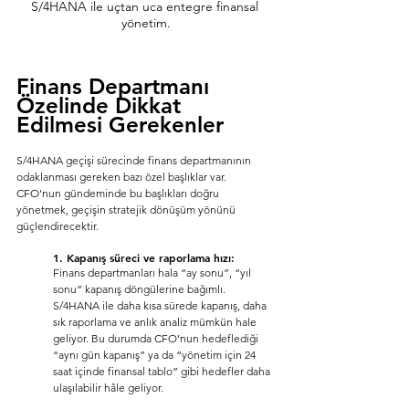
S/4HANA ile uçtan uca entegre finansal 
yönetim.
Finans Departmanı 
Özelinde Dikkat 
Edilmesi Gerekenler
S/4HANA geçişi sürecinde finans departmanının 
odaklanması gereken bazı özel başlıklar var. 
CFO’nun gündeminde bu başlıkları doğru 
yönetmek, geçişin stratejik dönüşüm yönünü 
güçlendirecektir.
1. Kapanış süreci ve raporlama hızı:
Finans departmanları hala “ay sonu”, “yıl 
sonu” kapanış döngülerine bağımlı. 		
S/4HANA ile daha kısa sürede kapanış, daha 
sık raporlama ve anlık analiz mümkün hale 
geliyor. Bu durumda CFO’nun hedeflediği 
“aynı gün kapanış” ya da “yönetim için 24 	
saat içinde finansal tablo” gibi hedefler daha 
ulaşılabilir hâle geliyor.