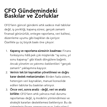
CFO Gündemindeki 
Baskılar ve Zorluklar
CFO’ların güncel gündemi artık sadece mali tablolar 
değil, iş çevikliği, kapanış süresi, gerçek zamanlı 
finansal görünürlük, entegre raporlama, veri kalitesi, 
düzenleme uyumu gibi başlıkları da içeriyor. 
Özellikle şu üç büyük baskı öne çıkıyor:
Kapanış ve raporlama süresinin kısalması:
 Finans 
fonksiyonu hâlâ pek çok müşteride “ay sonu, yıl 
sonu kapanışı” gibi klasik döngülere bağımlı. 
Ancak yönetim ve yatırımcı beklentileri “gerçek 
zamanlı” yaklaşımına kayıyor. 
Verinin tek bir kaynaktan yönetilmesi ve doğru 
karar destek mekanizmaları:
 Birden fazla sistem, 
heterojen veri kaynakları, manuel konsolide 
edilen tablolar bu baskıları artırıyor. 
Önce veri, sonra analiz - değil, veri ve analiz 
birlikte:
 CFO’ların artık yalnızca mali durumu 
raporlaması değil, iş modelini yönlendirmesi ve 
stratejik kararları desteklemesi bekleniyor. Bu da 
sistemlerin finans operasyonunun “arka planı” 