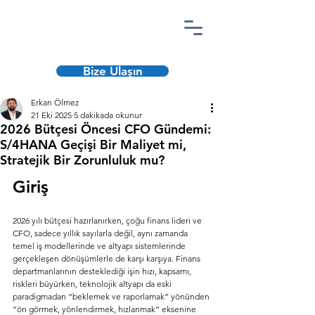
Bize Ulaşın
Erkan Ölmez
21 Eki 2025
5 dakikada okunur
2026 Bütçesi Öncesi CFO Gündemi:
S/4HANA Geçişi Bir Maliyet mi,
Stratejik Bir Zorunluluk mu?
Giriş
2026 yılı bütçesi hazırlanırken, çoğu finans lideri ve 
CFO, sadece yıllık sayılarla değil, aynı zamanda 
temel iş modellerinde ve altyapı sistemlerinde 
gerçekleşen dönüşümlerle de karşı karşıya. Finans 
departmanlarının desteklediği işin hızı, kapsamı, 
riskleri büyürken, teknolojik altyapı da eski 
paradigmadan “beklemek ve raporlamak” yönünden 
“ön görmek, yönlendirmek, hızlanmak” eksenine 