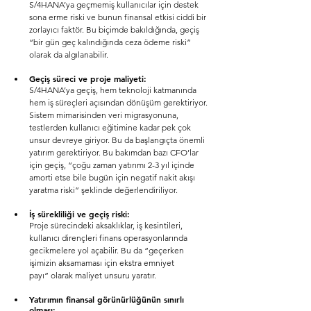
S/4HANA’ya geçmemiş kullanıcılar için destek 
sona erme riski ve bunun finansal etkisi ciddi bir 
zorlayıcı faktör. Bu biçimde bakıldığında, geçiş 
“bir gün geç kalındığında ceza ödeme riski” 
olarak da algılanabilir.
Geçiş süreci ve proje maliyeti:
S/4HANA’ya geçiş, hem teknoloji katmanında 
hem iş süreçleri açısından dönüşüm gerektiriyor. 
Sistem mimarisinden veri migrasyonuna, 
testlerden kullanıcı eğitimine kadar pek çok 
unsur devreye giriyor. Bu da başlangıçta önemli 
yatırım gerektiriyor. Bu bakımdan bazı CFO’lar 
için geçiş, “çoğu zaman yatırımı 2-3 yıl içinde 
amorti etse bile bugün için negatif nakit akışı 
yaratma riski” şeklinde değerlendiriliyor.
İş sürekliliği ve geçiş riski:
Proje sürecindeki aksaklıklar, iş kesintileri, 
kullanıcı dirençleri finans operasyonlarında 
gecikmelere yol açabilir. Bu da “geçerken 
işimizin aksamaması için ekstra emniyet 	
payı” olarak maliyet unsuru yaratır.
Yatırımın finansal görünürlüğünün sınırlı 
olması: