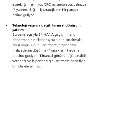
esnekliğini artırıyor. CFO açısından bu, yalnızca 
IT yatırımı değil – iş stratejisinin bir parçası 
haline geliyor.
Teknoloji yatırımı değil, finansal dönüşüm 
yatırımı:
Bu bakış açısıyla S/4HANA geçişi, finans 
departmanının “kapanış sürelerini kısaltmak”, 
“veri doğruluğunu artırmak”, “raporlama 
maliyetlerini düşürmek” gibi klasik hedeflerinin 
ötesine geçiyor. “Finansal görünürlüğü, analitik 
yeteneği ve iş partnerliğini artırmak” hedefiyle 
birlikte ele alınıyor.