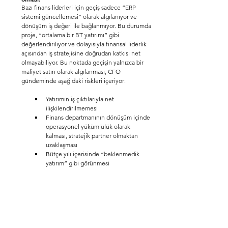
Bazı finans liderleri için geçiş sadece “ERP 
sistemi güncellemesi” olarak algılanıyor ve 
dönüşüm iş değeri ile bağlanmıyor. Bu durumda 
proje, “ortalama bir BT yatırımı” gibi 
değerlendiriliyor ve dolayısıyla finansal liderlik 
açısından iş stratejisine doğrudan katkısı net 
olmayabiliyor. Bu noktada geçişin yalnızca bir 
maliyet satırı olarak algılanması, CFO 
gündeminde aşağıdaki riskleri içeriyor:
Yatırımın iş çıktılarıyla net 
ilişkilendirilmemesi
Finans departmanının dönüşüm içinde 
operasyonel yükümlülük olarak 
kalması, stratejik partner olmaktan 
uzaklaşması
Bütçe yılı içerisinde “beklenmedik 
yatırım” gibi görünmesi