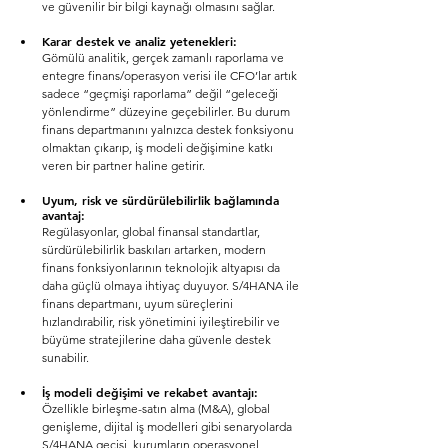
ve güvenilir bir bilgi kaynağı olmasını sağlar.
Karar destek ve analiz yetenekleri:
Gömülü analitik, gerçek zamanlı raporlama ve 
entegre finans/operasyon verisi ile CFO’lar artık 
sadece “geçmişi raporlama” değil “geleceği 
yönlendirme” düzeyine geçebilirler. Bu durum 
finans departmanını yalnızca destek fonksiyonu 
olmaktan çıkarıp, iş modeli değişimine katkı 
veren bir partner haline getirir.
Uyum, risk ve sürdürülebilirlik bağlamında 
avantaj:
Regülasyonlar, global finansal standartlar, 
sürdürülebilirlik baskıları artarken, modern 
finans fonksiyonlarının teknolojik altyapısı da 
daha güçlü olmaya ihtiyaç duyuyor. S/4HANA ile 
finans departmanı, uyum süreçlerini 
hızlandırabilir, risk yönetimini iyileştirebilir ve 
büyüme stratejilerine daha güvenle destek 
sunabilir.
İş modeli değişimi ve rekabet avantajı:
Özellikle birleşme-satın alma (M&A), global 
genişleme, dijital iş modelleri gibi senaryolarda 
S/4HANA geçişi, kurumların operasyonel 