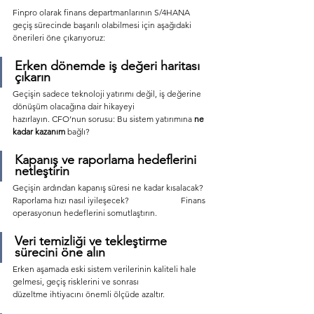
Finpro olarak finans departmanlarının S/4HANA 
geçiş sürecinde başarılı olabilmesi için aşağıdaki 
önerileri öne çıkarıyoruz:
Erken dönemde iş değeri haritası 
çıkarın
Geçişin sadece teknoloji yatırımı değil, iş değerine 
dönüşüm olacağına dair hikayeyi 		
hazırlayın. CFO’nun sorusu: Bu sistem yatırımına 
ne 
kadar kazanım
 bağlı?
Kapanış ve raporlama hedeflerini 
netleştirin
Geçişin ardından kapanış süresi ne kadar kısalacak? 
Raporlama hızı nasıl iyileşecek? 		Finans 
operasyonun hedeflerini somutlaştırın.
Veri temizliği ve tekleştirme 
sürecini öne alın
Erken aşamada eski sistem verilerinin kaliteli hale 
gelmesi, geçiş risklerini ve sonrası 		
düzeltme ihtiyacını önemli ölçüde azaltır.