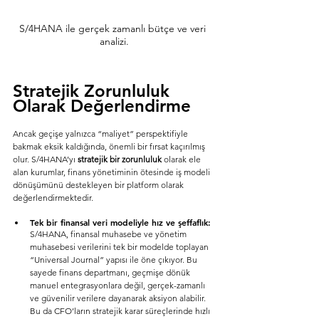
S/4HANA ile gerçek zamanlı bütçe ve veri 
analizi.
Stratejik Zorunluluk 
Olarak Değerlendirme
Ancak geçişe yalnızca “maliyet” perspektifiyle 
bakmak eksik kaldığında, önemli bir fırsat kaçırılmış 
olur. S/4HANA’yı 
stratejik bir zorunluluk
 olarak ele 
alan kurumlar, finans yönetiminin ötesinde iş modeli 
dönüşümünü destekleyen bir platform olarak 
değerlendirmektedir.
Tek bir finansal veri modeliyle hız ve şeffaflık:
S/4HANA, finansal muhasebe ve yönetim 
muhasebesi verilerini tek bir modelde toplayan 
“Universal Journal” yapısı ile öne çıkıyor. Bu 
sayede finans departmanı, geçmişe dönük 
manuel entegrasyonlara değil, gerçek-zamanlı 
ve güvenilir verilere dayanarak aksiyon alabilir. 
Bu da CFO’ların stratejik karar süreçlerinde hızlı 