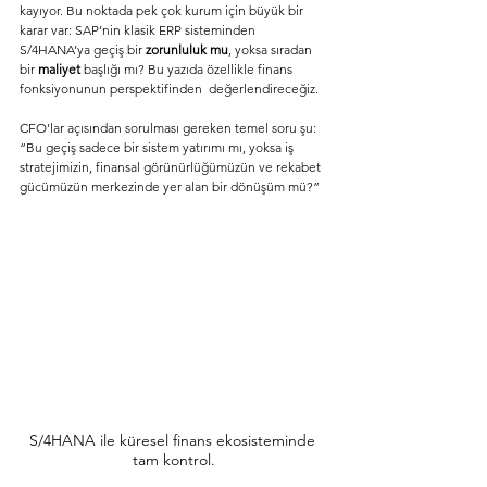
kayıyor. Bu noktada pek çok kurum için büyük bir 
karar var: SAP’nin klasik ERP sisteminden 
S/4HANA’ya geçiş bir 
zorunluluk mu
, yoksa sıradan 
bir 
maliyet
 başlığı mı? Bu yazıda özellikle finans 
fonksiyonunun perspektifinden  değerlendireceğiz.  
CFO’lar açısından sorulması gereken temel soru şu: 
“Bu geçiş sadece bir sistem yatırımı mı, yoksa iş 
stratejimizin, finansal görünürlüğümüzün ve rekabet 
gücümüzün merkezinde yer alan bir dönüşüm mü?”
S/4HANA ile küresel finans ekosisteminde 
tam kontrol.