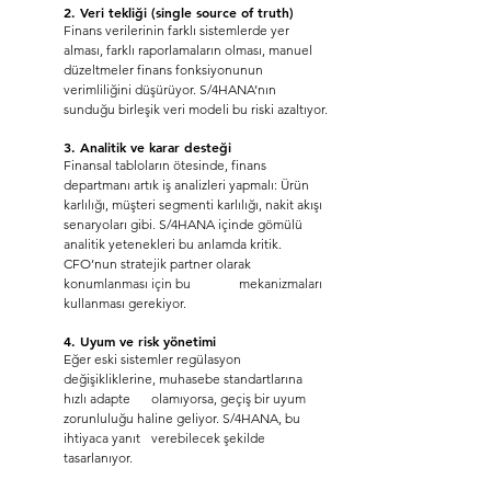
2. Veri tekliği (single source of truth)
Finans verilerinin farklı sistemlerde yer 
alması, farklı raporlamaların olması, manuel 	
düzeltmeler finans fonksiyonunun 
verimliliğini düşürüyor. S/4HANA’nın 
sunduğu birleşik veri modeli bu riski azaltıyor.
3. Analitik ve karar desteği
Finansal tabloların ötesinde, finans 
departmanı artık iş analizleri yapmalı: Ürün 
karlılığı, müşteri segmenti karlılığı, nakit akışı 
senaryoları gibi. S/4HANA içinde gömülü 
analitik yetenekleri bu anlamda kritik. 
CFO’nun stratejik partner olarak 
konumlanması için bu 	mekanizmaları 
kullanması gerekiyor.
4. Uyum ve risk yönetimi
Eğer eski sistemler regülasyon 
değişikliklerine, muhasebe standartlarına 
hızlı adapte 	olamıyorsa, geçiş bir uyum 
zorunluluğu haline geliyor. S/4HANA, bu 
ihtiyaca yanıt 	verebilecek şekilde 
tasarlanıyor.